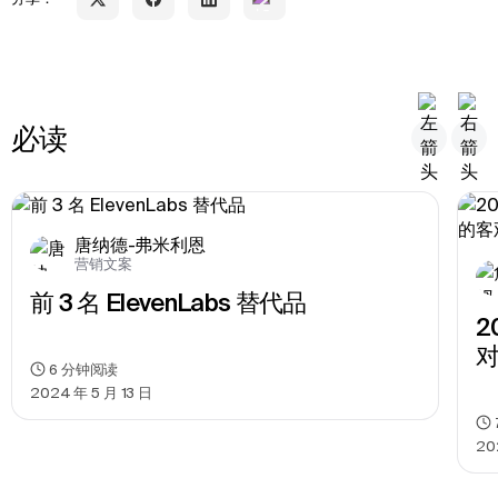
必读
唐纳德-弗米利恩
营销文案
前 3 名 ElevenLabs 替代品
2
6
分钟阅读
2024 年 5 月 13 日
2