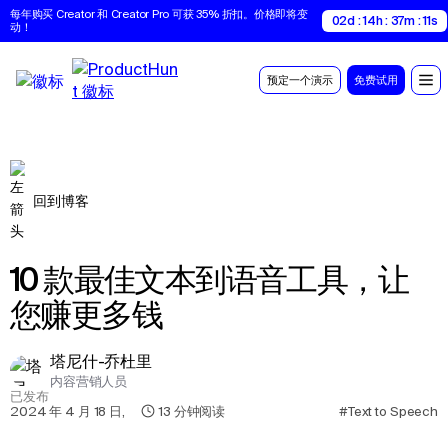
每年购买 Creator 和 Creator Pro 可获 35% 折扣。价格即将变
02d : 14h : 37m : 10s
动！
预定一个演示
免费试用
回到博客
10 款最佳文本到语音工具，让
您赚更多钱
塔尼什-乔杜里
内容营销人员
已发布
2024 年 4 月 18 日
,
13
分钟阅读
#Text to Speech