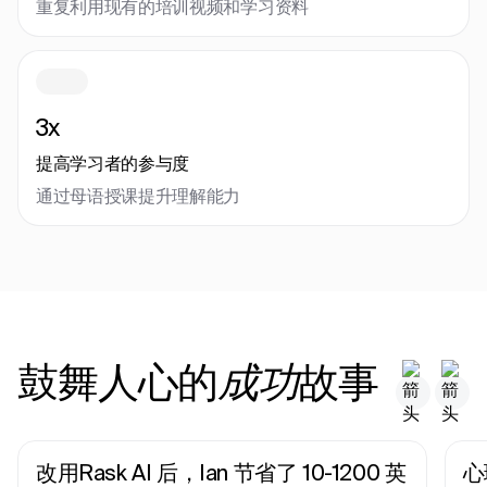
重复利用现有的培训视频和学习资料
3x
提高学习者的参与度
通过母语授课提升理解能力
鼓舞人心的
故事
成功
改用Rask AI 后，Ian 节省了 10-1200 英
心