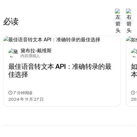
必读
黛布拉-戴维斯
内容撰稿人
最佳语音转文本 API：准确转录的最
佳选择
7
分钟阅读
2024 年 11 月 27 日
20