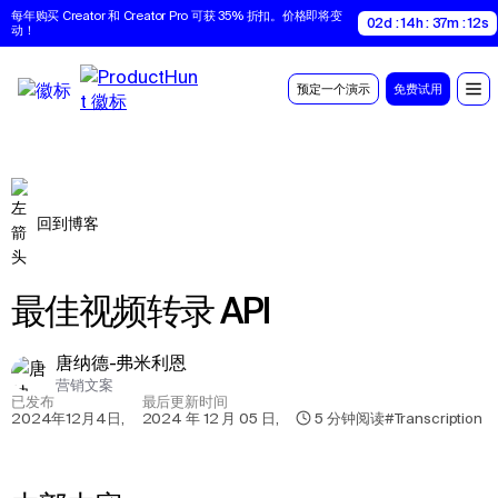
每年购买 Creator 和 Creator Pro 可获 35% 折扣。价格即将变
02d : 14h : 37m : 12s
动！
预定一个演示
免费试用
回到博客
最佳视频转录 API
唐纳德-弗米利恩
营销文案
已发布
最后更新时间
2024年12月4日
,
2024 年 12 月 05 日
,
5
分钟阅读
#Transcription