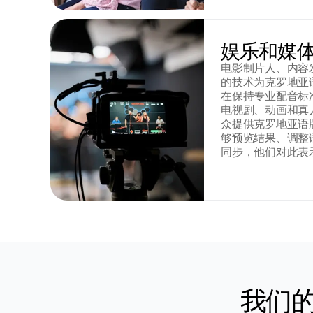
娱乐和媒
电影制片人、内容
的技术为克罗地亚
在保持专业配音标
电视剧、动画和真
众提供克罗地亚语
够预览结果、调整
同步，他们对此表
我们