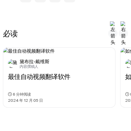
必读
黛布拉-戴维斯
内容撰稿人
最佳自动视频翻译软件
如
6
分钟阅读
2024 年 12 月 05 日
20