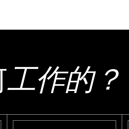
何
工作的？