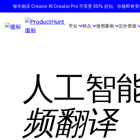
每年购买 Creator 和 Creator Pro 可享受 35% 折扣。价格
平台
特点
使用案例
定价
资源
人工智
频翻译