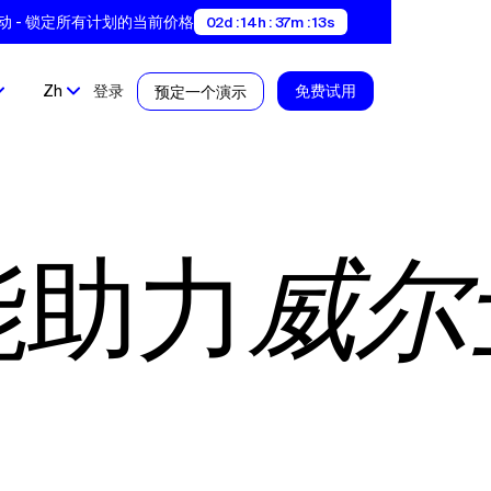
即将变动 - 锁定所有计划的当前价格
02d : 14h : 37m : 13s
Zh
登录
免费试用
预定一个演示
能助力
威尔