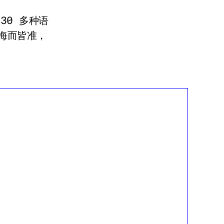
30 多种语
海而皆准，