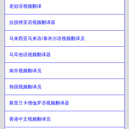
肯尼亚英语/斯瓦希里语
至
立陶宛语
老挝语视频翻译
立陶宛语
至
老挝语
老挝语
至
立陶宛语
拉脱维亚语视频翻译器
立陶宛语
至
拉脱维亚语
马来西亚马来语/泰米尔语视频翻译员
拉脱维亚语
至
立陶宛语
立陶宛语
至
马来语/泰米尔语
马耳他语视频翻译器
马来语/泰米尔语
至
立陶宛语
立陶宛语
至
马耳他语
南非视频翻译员
马耳他语
至
立陶宛语
韩国视频翻译员
立陶宛语
至
南非语
南非语
至
立陶宛语
斯里兰卡僧伽罗语视频翻译器
立陶宛语
至
韩语
韩语
至
立陶宛语
香港中文视频翻译员
立陶宛语
至
西班牙语