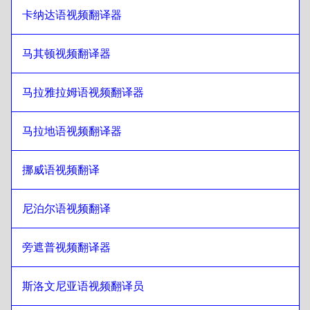
立陶宛语
至
爱尔兰英语/爱尔兰语
卡纳达语视频翻译器
爱尔兰英语/爱尔兰语
至
立陶宛语
立陶宛语
至
瑞士法语/德语
马其顿视频翻译器
瑞士法语/德语
至
立陶宛语
马拉雅拉姆语视频翻译器
立陶宛语
至
蒙古语
蒙古语
至
立陶宛语
马拉地语视频翻译器
立陶宛语
至
委内瑞拉西班牙语
委内瑞拉西班牙语
至
立陶宛语
挪威语视频翻译
立陶宛语
至
比利时荷兰语/法语
比利时荷兰语/法语
至
立陶宛语
尼泊尔语视频翻译
立陶宛语
至
哥斯达黎加西班牙语
哥斯达黎加西班牙语
旁遮普视频翻译器
至
立陶宛语
斯洛文尼亚语视频翻译员