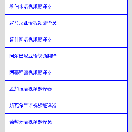
希伯来语视频翻译器
立陶宛语
至
哥伦比亚西班牙语
哥伦比亚西班牙语
至
立陶宛语
罗马尼亚语视频翻译员
立陶宛语
至
波兰语
波兰语
至
立陶宛语
普什图语视频翻译器
立陶宛语
至
克罗地亚语
克罗地亚语
至
立陶宛语
阿尔巴尼亚语视频翻译
立陶宛语
至
古巴西班牙语
古巴西班牙语
至
立陶宛语
阿塞拜疆视频翻译器
立陶宛语
至
厄瓜多尔西班牙语
孟加拉语视频翻译器
厄瓜多尔西班牙语
至
立陶宛语
立陶宛语
至
爱沙尼亚语
斯瓦希里语视频翻译器
爱沙尼亚语
至
立陶宛语
葡萄牙语视频翻译员
立陶宛语
至
埃塞俄比亚阿姆哈拉语
埃塞俄比亚阿姆哈拉语
至
立陶宛语