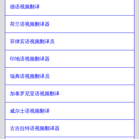
立陶宛语
至
沙特阿拉伯语
德语视频翻译
沙特阿拉伯语
至
立陶宛语
立陶宛语
至
乌兹别克语
荷兰语视频翻译器
乌兹别克语
至
立陶宛语
立陶宛语
至
阿根廷西班牙语语
菲律宾语视频翻译员
阿根廷西班牙语语
至
立陶宛语
印地语视频翻译器
立陶宛语
至
塞尔维亚语
塞尔维亚语
至
立陶宛语
瑞典语视频翻译员
立陶宛语
至
加拿大英语/法语
加拿大英语/法语
至
立陶宛语
加泰罗尼亚语视频翻译
立陶宛语
至
柬埔寨高棉语
柬埔寨高棉语
至
立陶宛语
威尔士语视频翻译
立陶宛语
至
新加坡英语/泰米尔语
古吉拉特语视频翻译器
新加坡英语/泰米尔语
至
立陶宛语