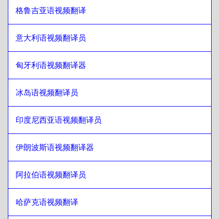
格鲁吉亚语视频翻译
立陶宛语
至
印地语
印地语
至
立陶宛语
意大利语视频翻译员
立陶宛语
至
印度尼西亚爪哇语/巽他语
印度尼西亚爪哇语/巽他语
至
立陶宛语
匈牙利语视频翻译器
立陶宛语
至
伊朗波斯语
冰岛语视频翻译员
伊朗波斯语
至
立陶宛语
立陶宛语
至
伊拉克阿拉伯语
印度尼西亚语视频翻译员
伊拉克阿拉伯语
至
立陶宛语
立陶宛语
至
葡萄牙语
伊朗波斯语视频翻译器
葡萄牙语
至
立陶宛语
阿拉伯语视频翻译员
立陶宛语
至
哈萨克语
哈萨克语
至
立陶宛语
哈萨克语视频翻译
立陶宛语
至
肯尼亚英语/斯瓦希里语