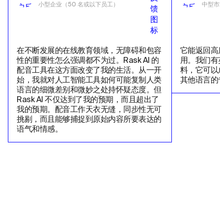
小型企业（50 名或以下员工）
中型市
在不断发展的在线教育领域，无障碍和包容
它能返回高
性的重要性怎么强调都不为过。Rask AI 的
用。我们有
配音工具在这方面改变了我的生活。从一开
料，它可以
始，我就对人工智能工具如何可能复制人类
其他语言的
语言的细微差别和微妙之处持怀疑态度。但
Rask AI 不仅达到了我的预期，而且超出了
我的预期。配音工作天衣无缝，同步性无可
挑剔，而且能够捕捉到原始内容所要表达的
语气和情感。