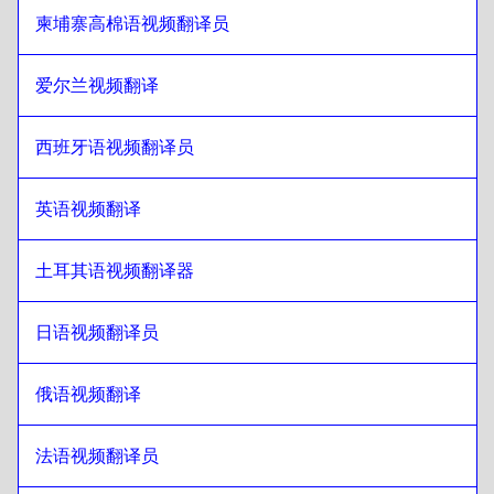
德语
至
立陶宛语
柬埔寨高棉语视频翻译员
立陶宛语
至
希腊语
爱尔兰视频翻译
希腊语
至
立陶宛语
立陶宛语
至
斯洛伐克语
西班牙语视频翻译员
斯洛伐克语
至
立陶宛语
立陶宛语
英语视频翻译
至
日语
日语
至
立陶宛语
土耳其语视频翻译器
立陶宛语
至
希伯来语
希伯来语
至
立陶宛语
日语视频翻译员
立陶宛语
至
索马里语
索马里语
至
立陶宛语
俄语视频翻译
立陶宛语
至
卡塔尔阿拉伯语
卡塔尔阿拉伯语
至
立陶宛语
法语视频翻译员