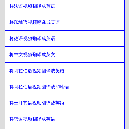
立陶宛语
至
巴西葡萄牙语
将法语视频翻译成英语
巴西葡萄牙语
至
立陶宛语
将印地语视频翻译成英语
立陶宛语
至
英式英语
英式英语
至
立陶宛语
将德语视频翻译成英语
立陶宛语
至
保加利亚语
保加利亚语
至
立陶宛语
将中文视频翻译成英文
立陶宛语
至
波斯尼亚语
波斯尼亚语
至
立陶宛语
将阿拉伯语视频翻译成英语
立陶宛语
至
缅甸语
缅甸语
将阿拉伯语视频翻译成印地语
至
立陶宛语
立陶宛语
至
智利西班牙语
将土耳其语视频翻译成英语
智利西班牙语
至
立陶宛语
立陶宛语
至
简体中文
将韩语视频翻译成英语
简体中文
至
立陶宛语