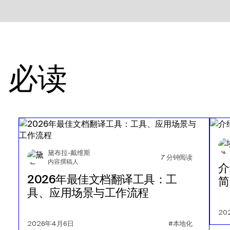
必读
黛布拉-戴维斯
7
分钟阅读
内容撰稿人
介
2026年最佳文档翻译工具：工
简
具、应用场景与工作流程
20
2026年4月6日
#本地化