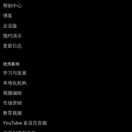
帮助中心
博客
企业版
预约演示
更新日志
使用案例
学习与发展
本地化机构
视频编辑
市场营销
教育视频
YouTube 多语言音频