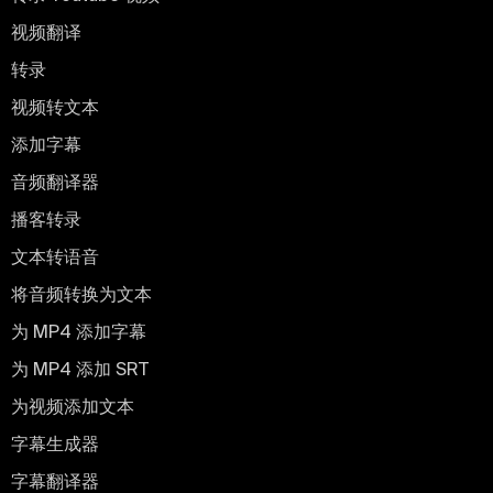
视频翻译
转录
视频转文本
添加字幕
音频翻译器
播客转录
文本转语音
将音频转换为文本
为 MP4 添加字幕
为 MP4 添加 SRT
为视频添加文本
字幕生成器
字幕翻译器