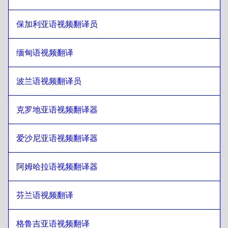
保加利亚语视频翻译员
缅甸语视频翻译
波兰语视频翻译员
克罗地亚语视频翻译器
爱沙尼亚语视频翻译器
阿姆哈拉语视频翻译器
芬兰语视频翻译
格鲁吉亚语视频翻译