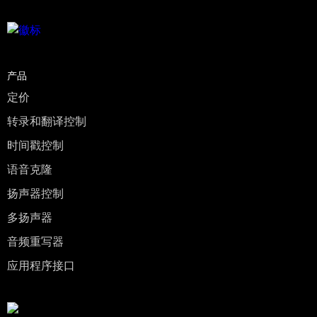
产品
定价
转录和翻译控制
时间戳控制
语音克隆
扬声器控制
多扬声器
音频重写器
应用程序接口