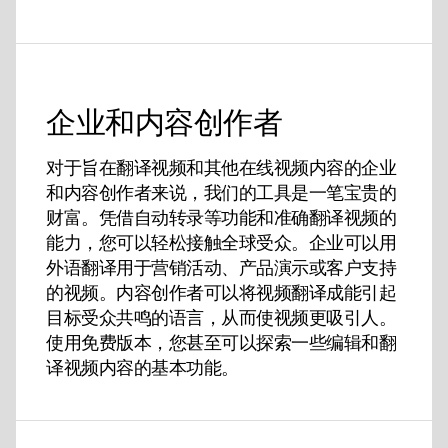
企业和内容创作者
对于旨在翻译视频和其他在线视频内容的企业
和内容创作者来说，我们的工具是一笔宝贵的
财富。凭借自动转录等功能和准确翻译视频的
能力，您可以轻松接触全球受众。企业可以用
外语翻译用于营销活动、产品演示或客户支持
的视频。内容创作者可以将视频翻译成能引起
目标受众共鸣的语言，从而使视频更吸引人。
使用免费版本，您甚至可以探索一些编辑和翻
译视频内容的基本功能。