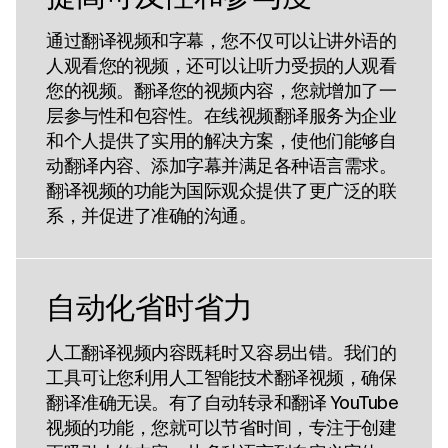
通过翻译视频和字幕，您不仅可以让讲外语的
人观看您的视频，还可以让听力受损的人观看
您的视频。翻译您的视频内容，您就增加了一
层参与性和包容性。在线视频翻译服务为企业
和个人提供了实用的解决方案，使他们能够自
动翻译内容、添加字幕并满足各种语言需求。
翻译视频的功能为国际观众提供了更广泛的联
系，并促进了准确的沟通。
自动化省时省力
人工翻译视频内容既耗时又容易出错。我们的
工具可让您利用人工智能技术翻译视频，确保
翻译准确无误。有了自动转录和翻译 YouTube
视频的功能，您就可以节省时间，专注于创建