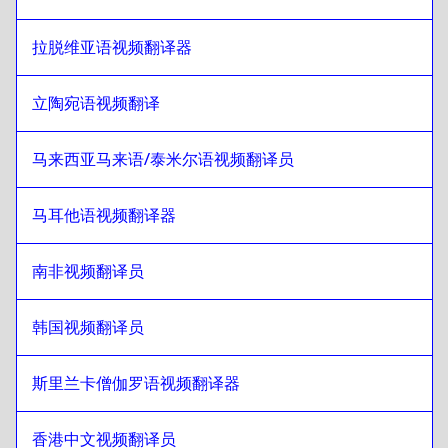
拉脱维亚语视频翻译器
立陶宛语视频翻译
马来西亚马来语/泰米尔语视频翻译员
马耳他语视频翻译器
南非视频翻译员
韩国视频翻译员
斯里兰卡僧伽罗语视频翻译器
香港中文视频翻译员