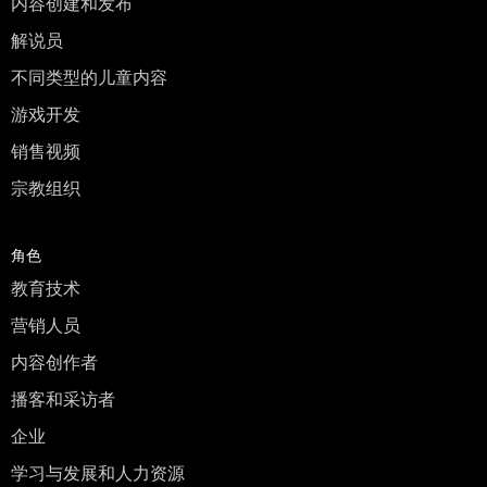
内容创建和发布
解说员
不同类型的儿童内容
游戏开发
销售视频
宗教组织
角色
教育技术
营销人员
内容创作者
播客和采访者
企业
学习与发展和人力资源