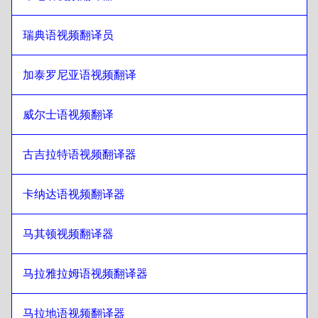
希伯来语
至
塞尔维亚语
塞尔维亚语
至
希伯来语
瑞典语视频翻译员
希伯来语
至
加拿大英语/法语
加拿大英语/法语
至
希伯来语
加泰罗尼亚语视频翻译
希伯来语
至
柬埔寨高棉语
柬埔寨高棉语
至
希伯来语
威尔士语视频翻译
希伯来语
至
新加坡英语/泰米尔语
古吉拉特语视频翻译器
新加坡英语/泰米尔语
至
希伯来语
希伯来语
至
爱尔兰英语/爱尔兰语
卡纳达语视频翻译器
爱尔兰英语/爱尔兰语
至
希伯来语
希伯来语
至
瑞士法语/德语
马其顿视频翻译器
瑞士法语/德语
至
希伯来语
马拉雅拉姆语视频翻译器
希伯来语
至
蒙古语
蒙古语
至
希伯来语
马拉地语视频翻译器