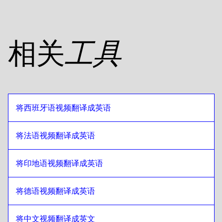
希伯来语
至
坦桑尼亚语
坦桑尼亚语
至
希伯来语
希伯来语
至
美式英语
相关
工具
美式英语
至
希伯来语
希伯来语
至
埃及阿拉伯语
埃及阿拉伯语
至
希伯来语
希伯来语
至
玻利维亚西班牙语语
将西班牙语视频翻译成英语
玻利维亚西班牙语语
至
希伯来语
希伯来语
至
巴西葡萄牙语
将法语视频翻译成英语
巴西葡萄牙语
至
希伯来语
将印地语视频翻译成英语
希伯来语
至
英式英语
英式英语
至
希伯来语
将德语视频翻译成英语
希伯来语
至
保加利亚语
保加利亚语
至
希伯来语
将中文视频翻译成英文