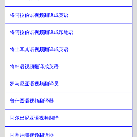
希伯来语
至
波斯尼亚语
波斯尼亚语
至
希伯来语
将阿拉伯语视频翻译成英语
希伯来语
至
缅甸语
缅甸语
将阿拉伯语视频翻译成印地语
至
希伯来语
希伯来语
至
智利西班牙语
将土耳其语视频翻译成英语
智利西班牙语
至
希伯来语
希伯来语
至
简体中文
将韩语视频翻译成英语
简体中文
至
希伯来语
罗马尼亚语视频翻译员
希伯来语
至
哥伦比亚西班牙语
哥伦比亚西班牙语
至
希伯来语
普什图语视频翻译器
希伯来语
至
波兰语
波兰语
至
希伯来语
阿尔巴尼亚语视频翻译
希伯来语
至
克罗地亚语
克罗地亚语
至
希伯来语
阿塞拜疆视频翻译器