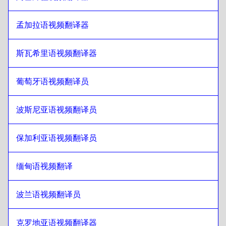
希伯来语
至
古巴西班牙语
古巴西班牙语
至
希伯来语
孟加拉语视频翻译器
希伯来语
至
厄瓜多尔西班牙语
斯瓦希里语视频翻译器
厄瓜多尔西班牙语
至
希伯来语
希伯来语
至
爱沙尼亚语
葡萄牙语视频翻译员
爱沙尼亚语
至
希伯来语
波斯尼亚语视频翻译员
希伯来语
至
埃塞俄比亚阿姆哈拉语
埃塞俄比亚阿姆哈拉语
至
希伯来语
保加利亚语视频翻译员
希伯来语
至
菲律宾英语/菲律宾语
菲律宾英语/菲律宾语
至
希伯来语
缅甸语视频翻译
希伯来语
至
芬兰语
芬兰语
至
希伯来语
波兰语视频翻译员
希伯来语
至
法语
法语
至
希伯来语
克罗地亚语视频翻译器