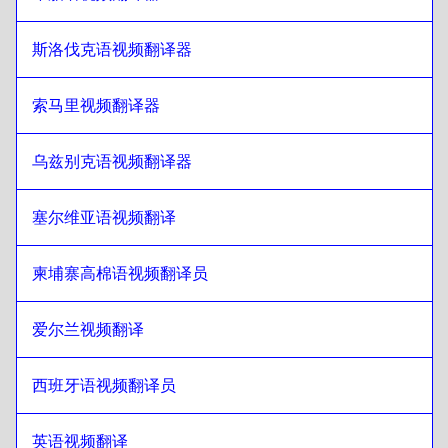
繁体中文/香港
至
希伯来语
斯洛伐克语视频翻译器
希伯来语
至
土耳其语
土耳其语
至
希伯来语
索马里视频翻译器
希伯来语
至
乌克兰语
乌克兰语
至
希伯来语
乌兹别克语视频翻译器
希伯来语
至
捷克语
捷克语
至
希伯来语
塞尔维亚语视频翻译
希伯来语
至
丹麦语
丹麦语
至
希伯来语
柬埔寨高棉语视频翻译员
希伯来语
至
德语
爱尔兰视频翻译
德语
至
希伯来语
希伯来语
至
希腊语
西班牙语视频翻译员
希腊语
至
希伯来语
希伯来语
英语视频翻译
至
斯洛伐克语