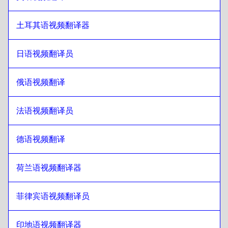
斯洛伐克语
至
希伯来语
土耳其语视频翻译器
希伯来语
至
日语
日语
至
希伯来语
日语视频翻译员
希伯来语
至
索马里语
索马里语
至
希伯来语
俄语视频翻译
希伯来语
至
卡塔尔阿拉伯语
卡塔尔阿拉伯语
至
希伯来语
法语视频翻译员
希伯来语
至
沙特阿拉伯语
德语视频翻译
沙特阿拉伯语
至
希伯来语
希伯来语
至
乌兹别克语
荷兰语视频翻译器
乌兹别克语
至
希伯来语
希伯来语
至
阿根廷西班牙语语
菲律宾语视频翻译员
阿根廷西班牙语语
至
希伯来语
印地语视频翻译器