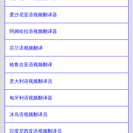
希伯来语
至
乔治亚语
爱沙尼亚语视频翻译器
乔治亚语
至
希伯来语
希伯来语
至
意大利语
阿姆哈拉语视频翻译器
意大利语
至
希伯来语
希伯来语
至
匈牙利语
芬兰语视频翻译
匈牙利语
至
希伯来语
格鲁吉亚语视频翻译
希伯来语
至
冰岛语
冰岛语
至
希伯来语
意大利语视频翻译员
希伯来语
至
印地语
印地语
至
希伯来语
匈牙利语视频翻译器
希伯来语
至
印度尼西亚爪哇语/巽他语
印度尼西亚爪哇语/巽他语
至
希伯来语
冰岛语视频翻译员
希伯来语
至
伊朗波斯语
印度尼西亚语视频翻译员
伊朗波斯语
至
希伯来语