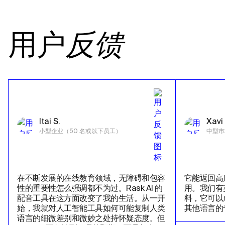
用户
反馈
Itai S.
Xavi 
小型企业（50 名或以下员工）
中型市
在不断发展的在线教育领域，无障碍和包容
它能返回高
性的重要性怎么强调都不为过。Rask AI 的
用。我们有
配音工具在这方面改变了我的生活。从一开
料，它可以
始，我就对人工智能工具如何可能复制人类
其他语言的
语言的细微差别和微妙之处持怀疑态度。但