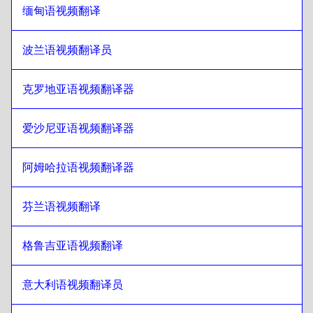
芬兰语
至
日语
缅甸语视频翻译
日语
至
法语
法语
至
日语
波兰语视频翻译员
日语
至
乔治亚语
克罗地亚语视频翻译器
乔治亚语
至
日语
日语
至
意大利语
爱沙尼亚语视频翻译器
意大利语
至
日语
日语
至
匈牙利语
阿姆哈拉语视频翻译器
匈牙利语
至
日语
芬兰语视频翻译
日语
至
冰岛语
冰岛语
至
日语
格鲁吉亚语视频翻译
日语
至
印地语
印地语
至
日语
意大利语视频翻译员
日语
至
印度尼西亚爪哇语/巽他语