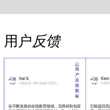
用户
反馈
Itai S.
Xavi 
小型企业（50 名或以下员工）
中型市
在不断发展的在线教育领域，无障碍和包容
它能返回高