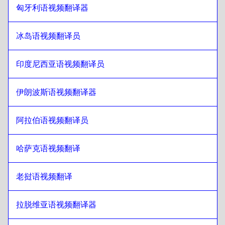
印度尼西亚爪哇语/巽他语
至
日语
匈牙利语视频翻译器
日语
至
伊朗波斯语
冰岛语视频翻译员
伊朗波斯语
至
日语
日语
至
伊拉克阿拉伯语
印度尼西亚语视频翻译员
伊拉克阿拉伯语
至
日语
日语
至
葡萄牙语
伊朗波斯语视频翻译器
葡萄牙语
至
日语
阿拉伯语视频翻译员
日语
至
哈萨克语
哈萨克语
至
日语
哈萨克语视频翻译
日语
至
肯尼亚英语/斯瓦希里语
肯尼亚英语/斯瓦希里语
至
日语
老挝语视频翻译
日语
至
老挝语
老挝语
至
日语
拉脱维亚语视频翻译器
日语
至
拉脱维亚语