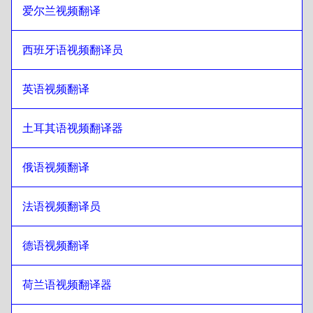
日语
至
希腊语
爱尔兰视频翻译
希腊语
至
日语
日语
西班牙语视频翻译员
至
斯洛伐克语
斯洛伐克语
至
日语
英语视频翻译
日语
至
希伯来语
希伯来语
至
日语
土耳其语视频翻译器
日语
至
索马里语
索马里语
至
日语
俄语视频翻译
日语
至
卡塔尔阿拉伯语
卡塔尔阿拉伯语
至
日语
法语视频翻译员
日语
至
沙特阿拉伯语
德语视频翻译
沙特阿拉伯语
至
日语
日语
至
乌兹别克语
荷兰语视频翻译器
乌兹别克语
至
日语