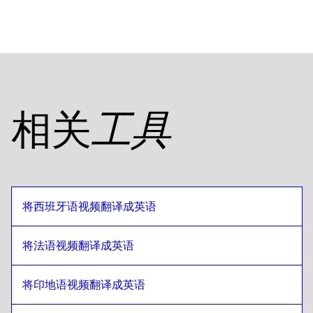
日语
至
俄语
俄语
至
日语
日语
至
坦桑尼亚语
坦桑尼亚语
至
日语
日语
至
美式英语
相关
工具
美式英语
至
日语
日语
至
埃及阿拉伯语
埃及阿拉伯语
至
日语
日语
至
玻利维亚西班牙语语
将西班牙语视频翻译成英语
玻利维亚西班牙语语
至
日语
日语
至
巴西葡萄牙语
将法语视频翻译成英语
巴西葡萄牙语
至
日语
将印地语视频翻译成英语
日语
至
英式英语
英式英语
至
日语