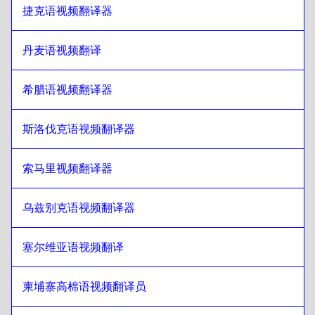
捷克语视频翻译器
斯里兰卡僧伽罗语/泰米尔语
至
日语
日语
至
繁体中文/香港
丹麦语视频翻译
繁体中文/香港
至
日语
希腊语视频翻译器
日语
至
土耳其语
土耳其语
至
日语
斯洛伐克语视频翻译器
日语
至
乌克兰语
乌克兰语
至
日语
索马里视频翻译器
日语
至
捷克语
捷克语
至
日语
乌兹别克语视频翻译器
日语
至
丹麦语
丹麦语
至
日语
塞尔维亚语视频翻译
日语
至
德语
柬埔寨高棉语视频翻译员
德语
至
日语