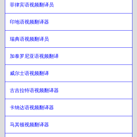
日语
至
阿根廷西班牙语语
菲律宾语视频翻译员
阿根廷西班牙语语
至
日语
印地语视频翻译器
日语
至
塞尔维亚语
塞尔维亚语
至
日语
瑞典语视频翻译员
日语
至
加拿大英语/法语
加拿大英语/法语
至
日语
加泰罗尼亚语视频翻译
日语
至
柬埔寨高棉语
柬埔寨高棉语
至
日语
威尔士语视频翻译
日语
至
新加坡英语/泰米尔语
古吉拉特语视频翻译器
新加坡英语/泰米尔语
至
日语
日语
至
爱尔兰英语/爱尔兰语
卡纳达语视频翻译器
爱尔兰英语/爱尔兰语
至
日语
日语
至
瑞士法语/德语
马其顿视频翻译器
瑞士法语/德语
至
日语