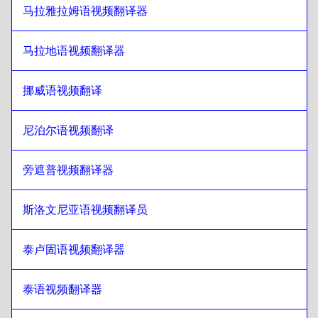
马拉雅拉姆语视频翻译器
日语
至
蒙古语
蒙古语
至
日语
马拉地语视频翻译器
日语
至
委内瑞拉西班牙语
委内瑞拉西班牙语
至
日语
挪威语视频翻译
日语
至
比利时荷兰语/法语
比利时荷兰语/法语
至
日语
尼泊尔语视频翻译
日语
至
哥斯达黎加西班牙语
哥斯达黎加西班牙语
旁遮普视频翻译器
至
日语
斯洛文尼亚语视频翻译员
泰卢固语视频翻译器
泰语视频翻译器