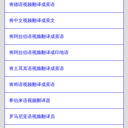
将德语视频翻译成英语
日语
至
保加利亚语
保加利亚语
至
日语
将中文视频翻译成英文
日语
至
波斯尼亚语
波斯尼亚语
至
日语
将阿拉伯语视频翻译成英语
日语
至
缅甸语
缅甸语
将阿拉伯语视频翻译成印地语
至
日语
日语
至
智利西班牙语
将土耳其语视频翻译成英语
智利西班牙语
至
日语
日语
至
简体中文
将韩语视频翻译成英语
简体中文
至
日语
希伯来语视频翻译器
日语
至
哥伦比亚西班牙语
哥伦比亚西班牙语
至
日语
罗马尼亚语视频翻译员
日语
至
波兰语
波兰语
至
日语