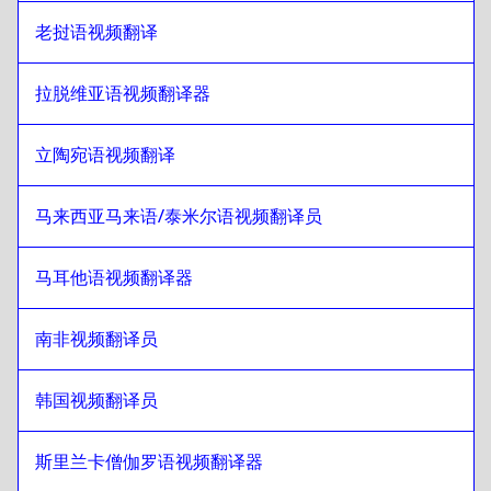
肯尼亚英语/斯瓦希里语
至
旁遮普语
老挝语视频翻译
旁遮普语
至
老挝语
老挝语
至
旁遮普语
拉脱维亚语视频翻译器
旁遮普语
至
拉脱维亚语
立陶宛语视频翻译
拉脱维亚语
至
旁遮普语
旁遮普语
至
立陶宛语
马来西亚马来语/泰米尔语视频翻译员
立陶宛语
至
旁遮普语
旁遮普语
至
马来语/泰米尔语
马耳他语视频翻译器
马来语/泰米尔语
至
旁遮普语
南非视频翻译员
旁遮普语
至
马耳他语
马耳他语
至
旁遮普语
韩国视频翻译员
旁遮普语
至
南非语
南非语
至
旁遮普语
斯里兰卡僧伽罗语视频翻译器
旁遮普语
至
韩语