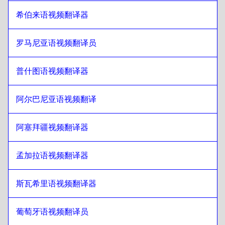
希伯来语视频翻译器
旁遮普语
至
哥伦比亚西班牙语
哥伦比亚西班牙语
至
旁遮普语
罗马尼亚语视频翻译员
旁遮普语
至
波兰语
波兰语
至
旁遮普语
普什图语视频翻译器
旁遮普语
至
克罗地亚语
克罗地亚语
至
旁遮普语
阿尔巴尼亚语视频翻译
旁遮普语
至
古巴西班牙语
古巴西班牙语
至
旁遮普语
阿塞拜疆视频翻译器
旁遮普语
至
厄瓜多尔西班牙语
孟加拉语视频翻译器
厄瓜多尔西班牙语
至
旁遮普语
旁遮普语
至
爱沙尼亚语
斯瓦希里语视频翻译器
爱沙尼亚语
至
旁遮普语
葡萄牙语视频翻译员
旁遮普语
至
埃塞俄比亚阿姆哈拉语
埃塞俄比亚阿姆哈拉语
至
旁遮普语