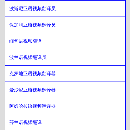
波斯尼亚语视频翻译员
旁遮普语
至
菲律宾英语/菲律宾语
菲律宾英语/菲律宾语
至
旁遮普语
保加利亚语视频翻译员
旁遮普语
至
芬兰语
芬兰语
至
旁遮普语
缅甸语视频翻译
旁遮普语
至
法语
法语
至
旁遮普语
波兰语视频翻译员
旁遮普语
至
乔治亚语
克罗地亚语视频翻译器
乔治亚语
至
旁遮普语
旁遮普语
至
意大利语
爱沙尼亚语视频翻译器
意大利语
至
旁遮普语
旁遮普语
至
匈牙利语
阿姆哈拉语视频翻译器
匈牙利语
至
旁遮普语
芬兰语视频翻译
旁遮普语
至
冰岛语