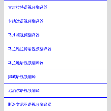
旁遮普语
至
新加坡英语/泰米尔语
古吉拉特语视频翻译器
新加坡英语/泰米尔语
至
旁遮普语
旁遮普语
至
爱尔兰英语/爱尔兰语
卡纳达语视频翻译器
爱尔兰英语/爱尔兰语
至
旁遮普语
马其顿视频翻译器
旁遮普语
至
瑞士法语/德语
瑞士法语/德语
至
旁遮普语
马拉雅拉姆语视频翻译器
旁遮普语
至
蒙古语
蒙古语
至
旁遮普语
马拉地语视频翻译器
旁遮普语
至
委内瑞拉西班牙语
委内瑞拉西班牙语
至
旁遮普语
挪威语视频翻译
旁遮普语
至
比利时荷兰语/法语
比利时荷兰语/法语
尼泊尔语视频翻译
至
旁遮普语
旁遮普语
至
哥斯达黎加西班牙语
斯洛文尼亚语视频翻译员
哥斯达黎加西班牙语
至
旁遮普语