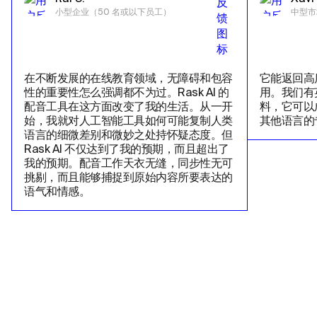
小型企业（50 名或以下员工）
中型市
在不断发展的在线教育领域，无障碍和包容
它能返回高
性的重要性怎么强调都不为过。Rask AI 的
用。我们有
配音工具在这方面改变了我的生活。从一开
料，它可以
始，我就对人工智能工具如何可能复制人类
其他语言的
语言的细微差别和微妙之处持怀疑态度。但
Rask AI 不仅达到了我的预期，而且超出了
我的预期。配音工作天衣无缝，同步性无可
挑剔，而且能够捕捉到原始内容所要表达的
语气和情感。