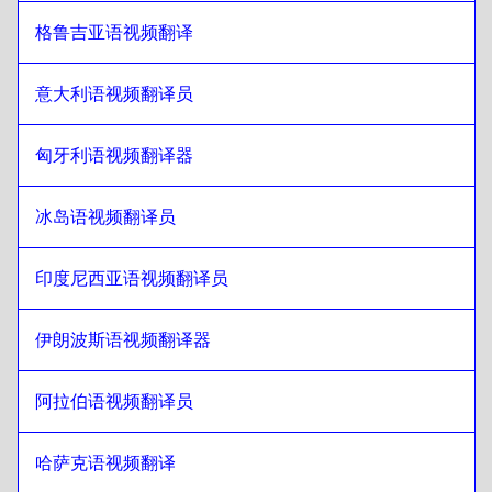
冰岛语
至
旁遮普语
格鲁吉亚语视频翻译
旁遮普语
至
印地语
印地语
至
旁遮普语
意大利语视频翻译员
旁遮普语
至
印度尼西亚爪哇语/巽他语
印度尼西亚爪哇语/巽他语
至
旁遮普语
匈牙利语视频翻译器
旁遮普语
至
伊朗波斯语
冰岛语视频翻译员
伊朗波斯语
至
旁遮普语
旁遮普语
至
伊拉克阿拉伯语
印度尼西亚语视频翻译员
伊拉克阿拉伯语
至
旁遮普语
旁遮普语
至
葡萄牙语
伊朗波斯语视频翻译器
葡萄牙语
至
旁遮普语
阿拉伯语视频翻译员
旁遮普语
至
哈萨克语
哈萨克语
至
旁遮普语
哈萨克语视频翻译
旁遮普语
至
肯尼亚英语/斯瓦希里语