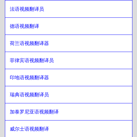
旁遮普语
至
卡塔尔阿拉伯语
法语视频翻译员
卡塔尔阿拉伯语
至
旁遮普语
旁遮普语
至
沙特阿拉伯语
德语视频翻译
沙特阿拉伯语
至
旁遮普语
旁遮普语
至
乌兹别克语
荷兰语视频翻译器
乌兹别克语
至
旁遮普语
菲律宾语视频翻译员
旁遮普语
至
阿根廷西班牙语语
阿根廷西班牙语语
至
旁遮普语
印地语视频翻译器
旁遮普语
至
塞尔维亚语
塞尔维亚语
至
旁遮普语
瑞典语视频翻译员
旁遮普语
至
加拿大英语/法语
加拿大英语/法语
至
旁遮普语
加泰罗尼亚语视频翻译
旁遮普语
至
柬埔寨高棉语
威尔士语视频翻译
柬埔寨高棉语
至
旁遮普语