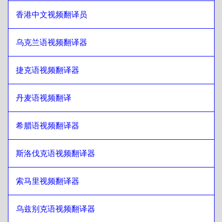
韩语
至
旁遮普语
香港中文视频翻译员
旁遮普语
至
西班牙语
西班牙语
至
旁遮普语
乌克兰语视频翻译器
旁遮普语
至
斯里兰卡僧伽罗语/泰米尔语
捷克语视频翻译器
斯里兰卡僧伽罗语/泰米尔语
至
旁遮普语
旁遮普语
至
繁体中文/香港
丹麦语视频翻译
繁体中文/香港
至
旁遮普语
希腊语视频翻译器
旁遮普语
至
土耳其语
土耳其语
至
旁遮普语
斯洛伐克语视频翻译器
旁遮普语
至
乌克兰语
乌克兰语
至
旁遮普语
索马里视频翻译器
旁遮普语
至
捷克语
捷克语
至
旁遮普语
乌兹别克语视频翻译器