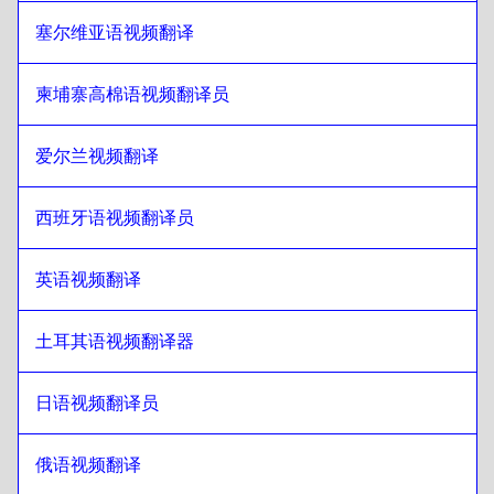
旁遮普语
至
丹麦语
丹麦语
至
旁遮普语
塞尔维亚语视频翻译
旁遮普语
至
德语
柬埔寨高棉语视频翻译员
德语
至
旁遮普语
旁遮普语
至
希腊语
爱尔兰视频翻译
希腊语
至
旁遮普语
旁遮普语
西班牙语视频翻译员
至
斯洛伐克语
斯洛伐克语
至
旁遮普语
英语视频翻译
旁遮普语
至
日语
日语
至
旁遮普语
土耳其语视频翻译器
旁遮普语
至
希伯来语
希伯来语
至
旁遮普语
日语视频翻译员
旁遮普语
至
索马里语
索马里语
至
旁遮普语
俄语视频翻译