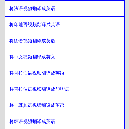
旁遮普语
至
巴西葡萄牙语
将法语视频翻译成英语
巴西葡萄牙语
至
旁遮普语
将印地语视频翻译成英语
旁遮普语
至
英式英语
英式英语
至
旁遮普语
将德语视频翻译成英语
旁遮普语
至
保加利亚语
保加利亚语
至
旁遮普语
将中文视频翻译成英文
旁遮普语
至
波斯尼亚语
波斯尼亚语
至
旁遮普语
将阿拉伯语视频翻译成英语
旁遮普语
至
缅甸语
缅甸语
将阿拉伯语视频翻译成印地语
至
旁遮普语
旁遮普语
至
智利西班牙语
将土耳其语视频翻译成英语
智利西班牙语
至
旁遮普语
旁遮普语
至
简体中文
将韩语视频翻译成英语
简体中文
至
旁遮普语