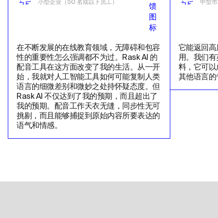
小型企业（50 名或以下员工）
中型市
在不断发展的在线教育领域，无障碍和包容
它能返回高
性的重要性怎么强调都不为过。Rask AI 的
用。我们有
配音工具在这方面改变了我的生活。从一开
料，它可以
始，我就对人工智能工具如何可能复制人类
其他语言的
语言的细微差别和微妙之处持怀疑态度。但
Rask AI 不仅达到了我的预期，而且超出了
我的预期。配音工作天衣无缝，同步性无可
挑剔，而且能够捕捉到原始内容所要表达的
语气和情感。